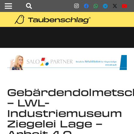
Gebärdendolmetsc
– LWL-
Industriemuseum
Ziegelei Lage –
Arbeit 4.0 –