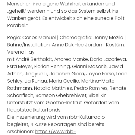
Menschen ihre eigene Wahrheit erkunden und
„geheilt“ werden – und so das System selbst ins
Wanken gerät. Es entwickelt sich eine surreale Polit-
Parabel.“
Regie: Carlos Manuel | Choreografie: Jenny Mezile |
Bühne/Installation: Anne Duk Hee Jordan | Kostüm:
Verena Hay
mit André Bertholdt, Andrea Manke, Daria Lazarieva,
Esra Meyer, Florian Henning, Gianni Masariè, Jawid
Arthen, Jingyun Li, Joachim Giera, Joyce Ferse, Leon
Schley, Lia Runau, Maria Cecília, Martina-Malte
Rathmann, Natalia Matthies, Pedro Ramires, Renate
Schönfisch, Samson Ghebrehiwet, Sibel Kir
Unterstützt vom Goethe-Institut. Gefördert vom
Hauptstadtkulturfonds.
Die Inszenierung wird vom rbb-Kulturradio
begleitet, 4 kurze Reportagen sind bereits
erschienen:
https://www.rbb-