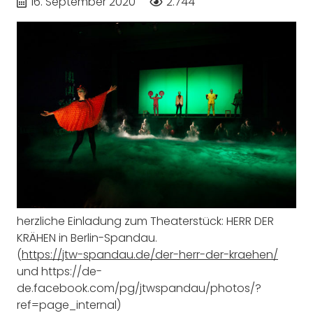
16. September 2020
2.744
herzliche Einladung zum Theaterstück: HERR DER
KRÄHEN in Berlin-Spandau.
(
https://jtw-spandau.de/der-herr-der-kraehen/
und https://de-
de.facebook.com/pg/jtwspandau/photos/?
ref=page_internal)