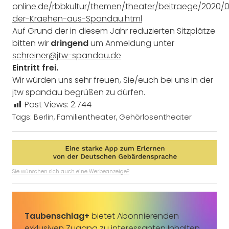
online.de/rbbkultur/themen/theater/beitraege/2020/0
der-Kraehen-aus-Spandau.html
Auf Grund der in diesem Jahr reduzierten Sitzplätze
bitten wir
dringend
um Anmeldung unter
schreiner@jtw-spandau.de
Eintritt frei.
Wir würden uns sehr freuen, Sie/euch bei uns in der
jtw spandau begrüßen zu dürfen.
Post Views:
2.744
Tags:
Berlin
,
Familientheater
,
Gehörlosentheater
Sie wünschen sich auch eine Werbeanzeige?
Taubenschlag+
bietet Abonnierenden
exklusiven Zugang zu interessanten Inhalten.