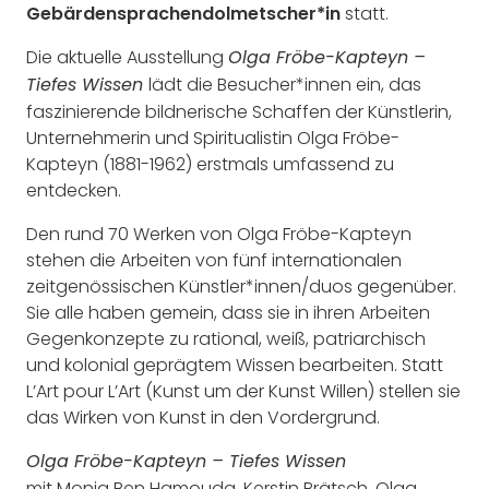
Gebärdensprachendolmetscher*in
statt.
Die aktuelle Ausstellung
Olga Fröbe-Kapteyn –
lädt die Besucher*innen ein, das
Tiefes Wissen
faszinierende bildnerische Schaffen der Künstlerin,
Unternehmerin und Spiritualistin Olga Fröbe-
Kapteyn (1881-1962) erstmals umfassend zu
entdecken.
Den rund 70 Werken von Olga Fröbe-Kapteyn
stehen die Arbeiten von fünf internationalen
zeitgenössischen Künstler*innen/duos gegenüber.
Sie alle haben gemein, dass sie in ihren Arbeiten
Gegenkonzepte zu rational, weiß, patriarchisch
und kolonial geprägtem Wissen bearbeiten. Statt
L’Art pour L’Art (Kunst um der Kunst Willen) stellen sie
das Wirken von Kunst in den Vordergrund.
Olga Fröbe-Kapteyn – Tiefes Wissen
mit Monia Ben Hamouda, Kerstin Brätsch, Olga