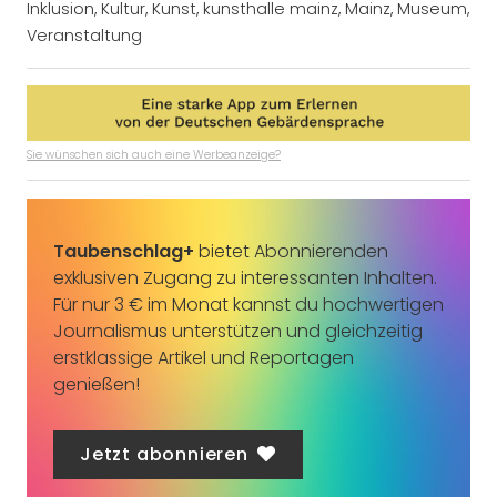
Inklusion
,
Kultur
,
Kunst
,
kunsthalle mainz
,
Mainz
,
Museum
,
Veranstaltung
Sie wünschen sich auch eine Werbeanzeige?
Taubenschlag+
bietet Abonnierenden
exklusiven Zugang zu interessanten Inhalten.
Für nur 3 € im Monat kannst du hochwertigen
Journalismus unterstützen und gleichzeitig
erstklassige Artikel und Reportagen
genießen!
Jetzt abonnieren