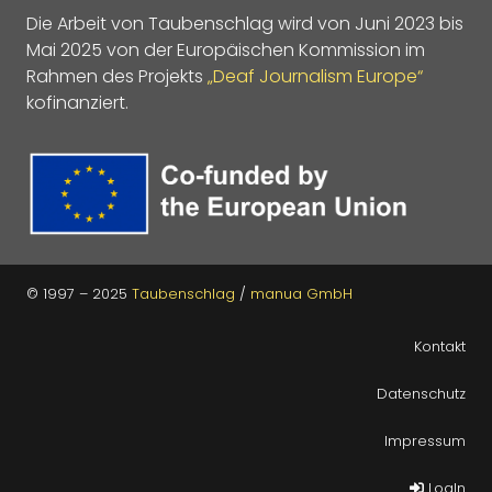
Die Arbeit von Taubenschlag wird von Juni 2023 bis
Mai 2025 von der Europäischen Kommission im
Rahmen des Projekts
„Deaf Journalism Europe“
kofinanziert.
© 1997 – 2025
Taubenschlag
/
manua GmbH
Kontakt
Datenschutz
Impressum
LogIn