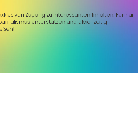
klusiven Zugang zu interessanten Inhalten. Für nur
urnalismus unterstützen und gleichzeitig
ießen!
Artikel?
rtikel?