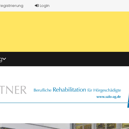
Registrierung
LogIn
g