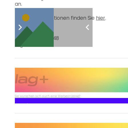
an.
Nähere Informationen finden Sie
hier
.
Post Views:
748
Tags:
ische
Sie wünschen sich auch eine Werbeanzeige?