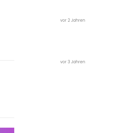
Besucher*innen
vor 4 Jahren
Kunstgespräch
in DGS:
Akinbode
Akinbiyi,
6.10.2024, 14
Uhr
vor 2 Jahren
DER ZAUBERBERG – V
23. Juni mit
Gebärdensprachdol
vor 3 Jahren