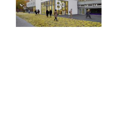
Kunstgespräch in DGS:
Hans Uhlmann,
5.5.2024, 14 Uhr
Festival
Theater
von Dan
22.06. –