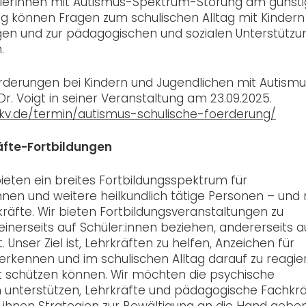
ülerInnen mit Autismus-Spektrum-Störung am günsti
ng können Fragen zum schulischen Alltag mit Kindern
en und zur pädagogischen und sozialen Unterstützu
.
rderungen bei Kindern und Jugendlichen mit Autism
r. Voigt in seiner Veranstaltung am 23.09.2025.
kv.de/termin/autismus-schulische-foerderung/
äfte-Fortbildungen
eten ein breites Fortbildungsspektrum für
innen und weitere heilkundlich tätige Personen – und
räfte. Wir bieten Fortbildungsveranstaltungen zu
nerseits auf Schüler:innen beziehen, andererseits a
 Unser Ziel ist, Lehrkräften zu helfen, Anzeichen für
erkennen und im schulischen Alltag darauf zu reagie
bst schützen können. Wir möchten die psychische
n unterstützen, Lehrkräfte und pädagogische Fachkr
d ihnen Strategien zur Bewältigung an die Hand geben