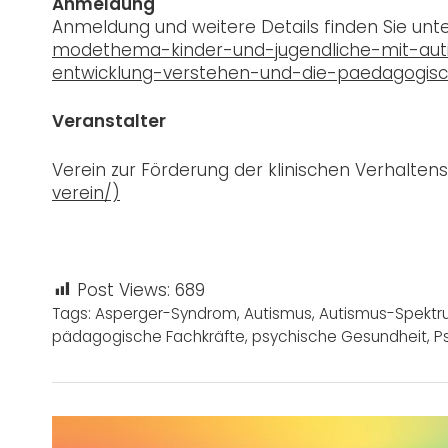
Anmeldung
Anmeldung und weitere Details finden Sie unt
modethema-kinder-und-jugendliche-mit-au
entwicklung-verstehen-und-die-paedagogis
Veranstalter
Verein zur Förderung der klinischen Verhaltens
verein/)
Post Views:
689
Tags:
Asperger-Syndrom
,
Autismus
,
Autismus-Spekt
pädagogische Fachkräfte
,
psychische Gesundheit
,
P