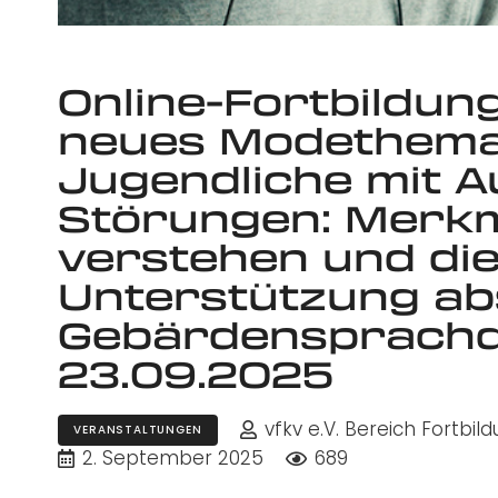
Online-Fortbildung
neues Modethema?
Jugendliche mit 
Störungen: Merkm
verstehen und di
Unterstützung abst
Gebärdensprachd
23.09.2025
vfkv e.V. Bereich Fortb
VERANSTALTUNGEN
2. September 2025
689