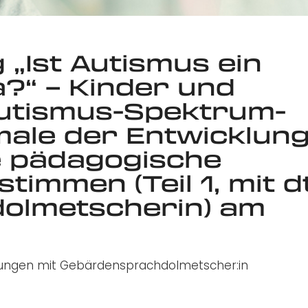
 „Ist Autismus ein
“ – Kinder und
Autismus-Spektrum-
ale der Entwicklun
e pädagogische
immen (Teil 1, mit dt
olmetscherin) am
ildungen mit Gebärdensprachdolmetscher:in