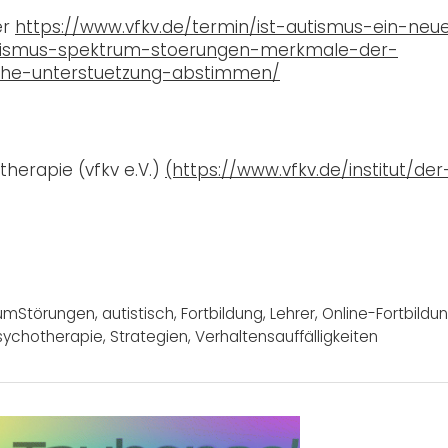
er
https://www.vfkv.de/termin/ist-autismus-ein-neu
tismus-spektrum-stoerungen-merkmale-der-
che-unterstuetzung-abstimmen/
therapie (vfkv e.V.)
(https://www.vfkv.de/institut/der
rumStörungen
,
autistisch
,
Fortbildung
,
Lehrer
,
Online-Fortbildu
sychotherapie
,
Strategien
,
Verhaltensauffälligkeiten