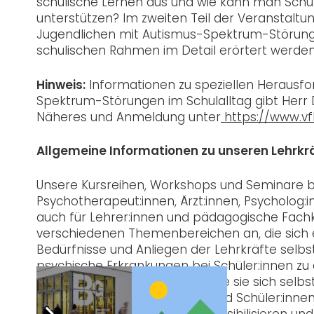
schulische Lernen aus und wie kann man Sch
unterstützen? Im zweiten Teil der Veranstaltu
Jugendlichen mit Autismus-Spektrum-Störung
schulischen Rahmen im Detail erörtert werden
Hinweis:
Informationen zu speziellen Herausfo
Spektrum-Störungen im Schulalltag gibt Herr D
Näheres und Anmeldung unter
https://www.vf
Allgemeine Informationen zu unseren Lehrkr
Unsere Kursreihen, Workshops und Seminare bi
Psychotherapeut:innen, Ärzt:innen, Psycholog:
auch für Lehrer:innen und pädagogische Fachk
verschiedenen Themenbereichen an, die sich ei
Bedürfnisse und Anliegen der Lehrkräfte selbst.
psychische Erkrankungen bei Schüler:innen zu 
und ihnen zugleich zu zeigen, wie sie sich sel
Gesundheit von Lehrer:innen und Schüler:inne
für psychische Belastungen sensibilisieren un