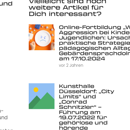
Vielleicht sind noch
 und
weitere Artikel für
r
Dich interessant?
Online-Fortbildung „
Aggression bei Kind
Jugendlichen: Ursac
praktische Strategie
pädagogischen Alltag 
Gebärdensprachdolm
am 17.10.2024
vor 2 Jahren
Kunsthalle
Düsseldorf: „City
Limits“ und
„Conrad
Schnitzler“ –
m-
Führung am
19.07.2022 für
und
gehörlose und
hörende