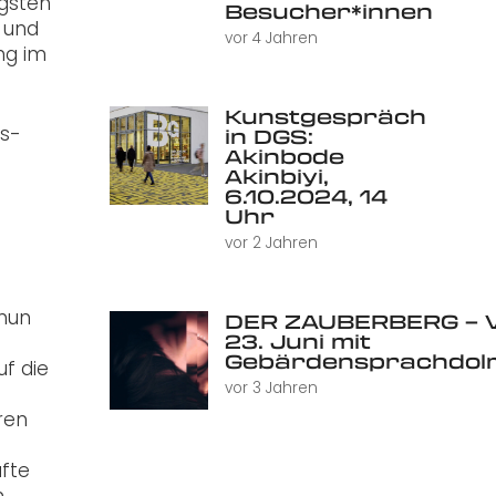
gsten
Besucher*innen
 und
vor 4 Jahren
ng im
Kunstgespräch
us-
in DGS:
Akinbode
Akinbiyi,
6.10.2024, 14
Uhr
vor 2 Jahren
 nun
DER ZAUBERBERG – V
23. Juni mit
Gebärdensprachdol
uf die
vor 3 Jahren
ren
äfte
.