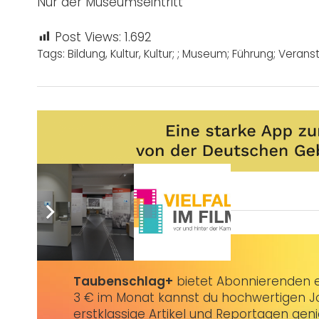
Nur der Museumseintritt
Post Views:
1.692
Tags:
Bildung
,
Kultur
,
Kultur; ; Museum; Führung; Verans
Sie wünschen sich auch eine Werbeanzeige?
Taubenschlag+
bietet Abonnierenden ex
3 € im Monat kannst du hochwertigen Jo
erstklassige Artikel und Reportagen gen