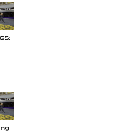
GS:
ung