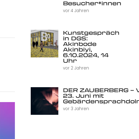
Besucher*innen
vor 4 Jahren
Kunstgespräch
in DGS:
Akinbode
Akinbiyi,
6.10.2024, 14
Uhr
vor 2 Jahren
DER ZAUBERBERG – V
23. Juni mit
Gebärdensprachdol
vor 3 Jahren