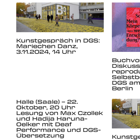
Kunstgespräch in DGS:
Mariechen Danz,
3.11.2024, 14 Uhr
Buchvor
Diskuss
reprod
Selbst
DGS am 
Berlin
Halle (Saale) – 22.
Oktober, 20 Uhr
Lesung von Max Czollek
und Hadija Haruna-
Oelker mit Deaf
Performance und DGS-
Übersetzung
Kunstge