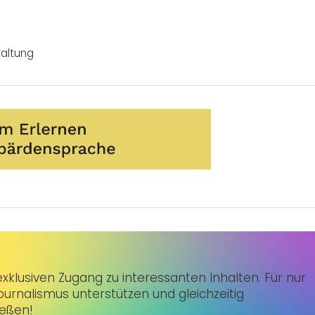
taltung
klusiven Zugang zu interessanten Inhalten. Für nur
urnalismus unterstützen und gleichzeitig
ießen!