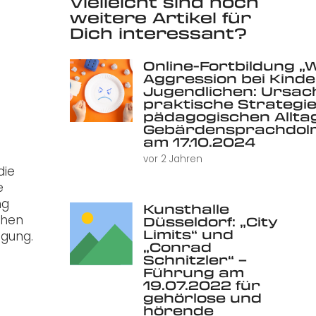
Vielleicht sind noch
weitere Artikel für
Dich interessant?
Online-Fortbildung „
Aggression bei Kind
Jugendlichen: Ursac
praktische Strategie
pädagogischen Alltag 
Gebärdensprachdolm
am 17.10.2024
vor 2 Jahren
die
e
ng
Kunsthalle
chen
Düsseldorf: „City
Limits“ und
egung.
„Conrad
Schnitzler“ –
Führung am
19.07.2022 für
gehörlose und
hörende