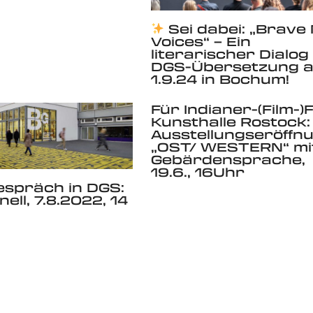
Sei dabei: „Brave
Voices“ – Ein
literarischer Dialog
DGS-Übersetzung 
1.9.24 in Bochum!
Für Indianer-(Film-)
Kunsthalle Rostock:
Ausstellungseröffn
„OST/ WESTERN“ mi
Gebärdensprache,
19.6., 16Uhr
spräch in DGS:
ell, 7.8.2022, 14