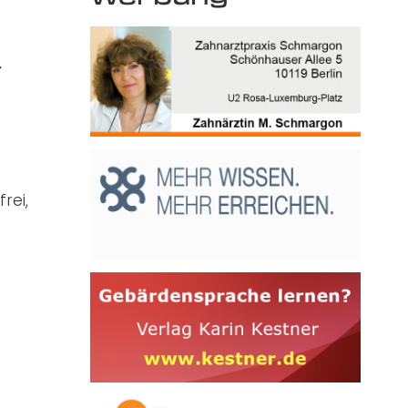
/
rei,