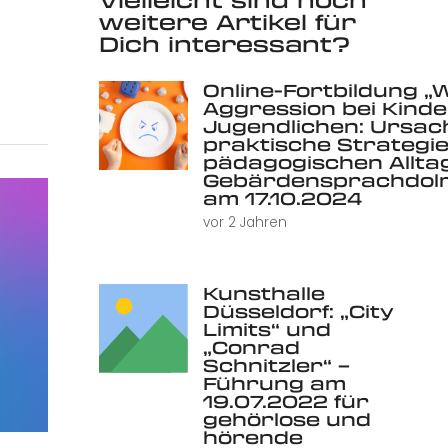
weitere Artikel für
Dich interessant?
Online-Fortbildung „
Aggression bei Kind
Jugendlichen: Ursac
praktische Strategie
pädagogischen Alltag 
Gebärdensprachdolm
am 17.10.2024
vor 2 Jahren
Kunsthalle
Düsseldorf: „City
Limits“ und
„Conrad
Schnitzler“ –
Führung am
19.07.2022 für
gehörlose und
hörende