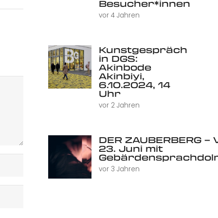
Besucher*innen
vor 4 Jahren
Kunstgespräch
in DGS:
Akinbode
Akinbiyi,
6.10.2024, 14
Uhr
vor 2 Jahren
DER ZAUBERBERG – V
23. Juni mit
Gebärdensprachdol
vor 3 Jahren