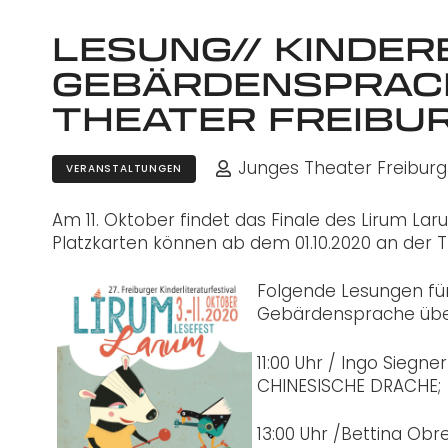
LESUNG// KINDER
GEBÄRDENSPRACHE
THEATER FREIBU
Junges Theater Freiburg
VERANSTALTUNGEN
Am 11. Oktober findet das Finale des Lirum Larum
Platzkarten können ab dem 01.10.2020 an der 
Folgende Lesun
gen fü
Gebärdensprache über
11:00 Uhr / Ingo Sieg
CHINESISCHE DRACHE;
13:00 Uhr /Bettina Obr