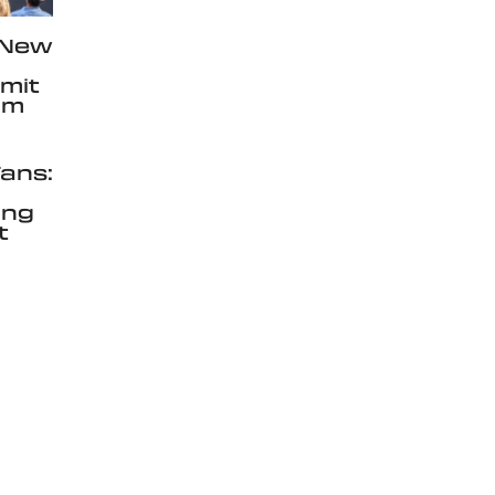
 New
 mit
am
Fans:
ung
t