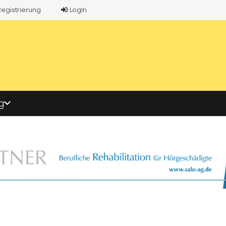
Registrierung
LogIn
g