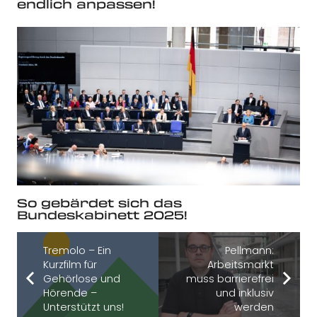
endlich anpassen!
So gebärdet sich das
Bundeskabinett 2025!
Tremolo – Ein
Pellmann:
Kurzfilm für
Arbeitsmarkt
Gehörlose und
muss barrierefrei
Hörende –
und inklusiv
Unterstützt uns!
werden