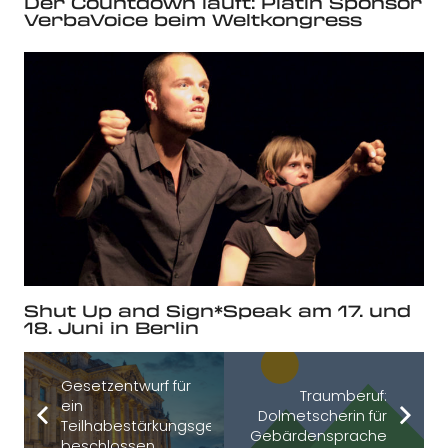
Der Countdown läuft: Platin Sponsor
VerbaVoice beim Weltkongress
Shut Up and Sign*Speak am 17. und
18. Juni in Berlin
Gesetzentwurf für
Traumberuf:
ein
Dolmetscherin für
Teilhabestärkungsgesetz
Gebärdensprache
beschlossen