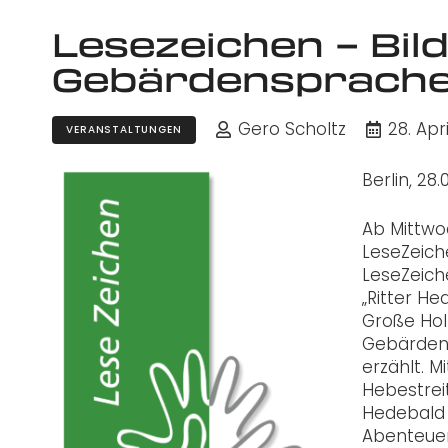
Lesezeichen – Bil
Gebärdensprache
Gero Scholtz
28. Apr
VERANSTALTUNGEN
Berlin, 28
Ab Mittwoc
LeseZeich
LeseZeich
„Ritter H
Große Holt
Gebärdens
erzählt. M
Hebestrei
Hedebald 
Abenteuer