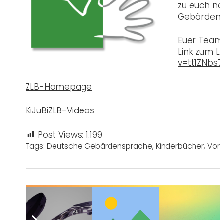
zu euch n
Gebärden
Euer Tea
Link zum L
v=tt1ZNbs
ZLB-Homepage
KiJuBiZLB-Videos
Post Views:
1.199
Tags:
Deutsche Gebärdensprache
,
Kinderbücher
,
Vor