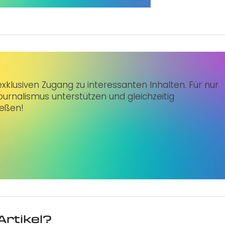
klusiven Zugang zu interessanten Inhalten. Für nur
urnalismus unterstützen und gleichzeitig
ießen!
Artikel?