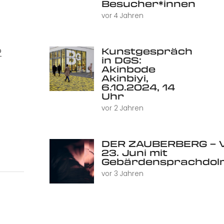
Besucher*innen
vor 4 Jahren
Kunstgespräch
?
in DGS:
Akinbode
Akinbiyi,
6.10.2024, 14
Uhr
vor 2 Jahren
DER ZAUBERBERG – V
23. Juni mit
Gebärdensprachdol
vor 3 Jahren