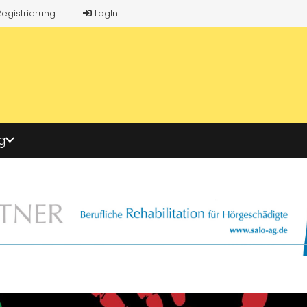
Registrierung
LogIn
g