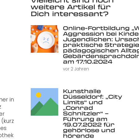
weitere Artikel für
Dich interessant?
Online-Fortbildung „
Aggression bei Kind
Jugendlichen: Ursac
praktische Strategie
pädagogischen Alltag 
Gebärdensprachdolm
am 17.10.2024
vor 2 Jahren
Kunsthalle
Düsseldorf: „City
her in
Limits“ und
z
„Conrad
Schnitzler“ –
er
Führung am
(kurz
19.07.2022 für
tes
gehörlose und
iothek
hörende