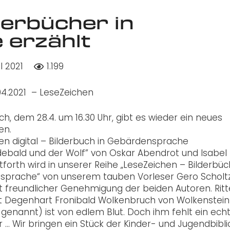
derbücher in
 erzählt
il 2021
1.199
.04.2021 – LeseZeichen
h, dem 28.4. um 16.30 Uhr, gibt es wieder ein neues
en.
en digital – Bilderbuch in Gebärdensprache
edebald und der Wolf” von Oskar Abendrot und Isabel
forth wird in unserer Reihe „LeseZeichen – Bilderbüc
prache“ von unserem tauben Vorleser Gero Scholt
it freundlicher Genehmigung der beiden Autoren. Ritt
t Degenhart Fronibald Wolkenbruch von Wolkenstein 
genannt) ist von edlem Blut. Doch ihm fehlt ein ech
 … Wir bringen ein Stück der Kinder- und Jugendbibl