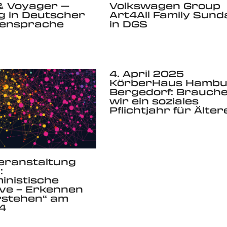
& Voyager —
Volkswagen Group
g in Deutscher
Art4All Family Sund
ensprache
in DGS
4. April 2025
KörberHaus Hambu
Bergedorf: Brauch
wir ein soziales
Pflichtjahr für Älter
eranstaltung
:
ministische
ve – Erkennen
rstehen“ am
4