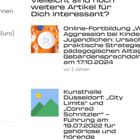
weitere Artikel für
ennen
Dich interessant?
Online-Fortbildung „
 Euro)
Aggression bei Kind
Jugendlichen: Ursac
praktische Strategie
pädagogischen Alltag 
Gebärdensprachdolm
am 17.10.2024
vor 2 Jahren
Kunsthalle
Düsseldorf: „City
Limits“ und
„Conrad
Schnitzler“ –
Führung am
19.07.2022 für
gehörlose und
hörende