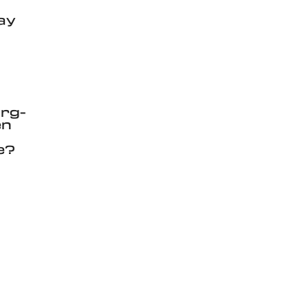
ay
rg-
en
e?