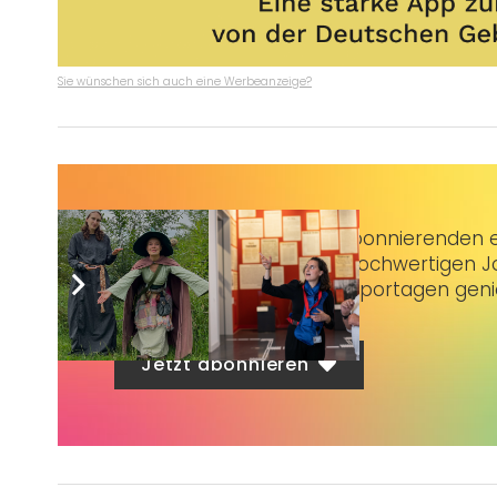
Sie wünschen sich auch eine Werbeanzeige?
Taubenschlag+
bietet Abonnierenden ex
3 € im Monat kannst du hochwertigen Jo
erstklassige Artikel und Reportagen gen
Jetzt abonnieren