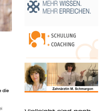
n
 die
ei
Vielleicht sind noch