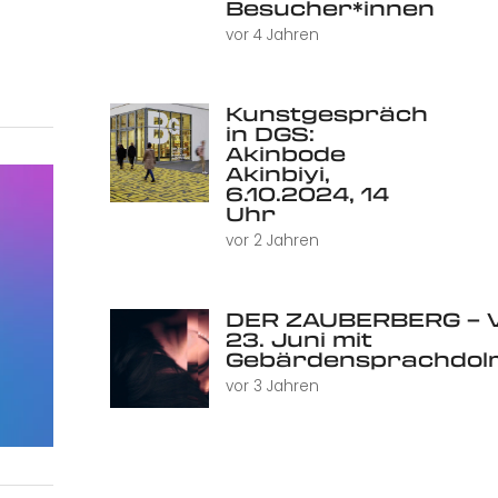
Besucher*innen
vor 4 Jahren
Kunstgespräch
in DGS:
Akinbode
Akinbiyi,
6.10.2024, 14
Uhr
vor 2 Jahren
DER ZAUBERBERG – V
23. Juni mit
Gebärdensprachdol
vor 3 Jahren