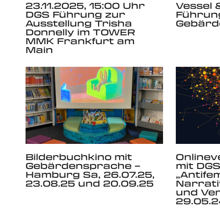
23.11.2025, 15:00 Uhr
Vessel 
DGS Führung zur
Führun
Ausstellung Trisha
Gebärd
Donnelly im TOWER
MMK Frankfurt am
Main
Bilderbuchkino mit
Onlinev
Gebärdensprache –
mit DGS
Hamburg Sa, 26.07.25,
„Antife
23.08.25 und 20.09.25
Narrati
und Ve
29.05.2