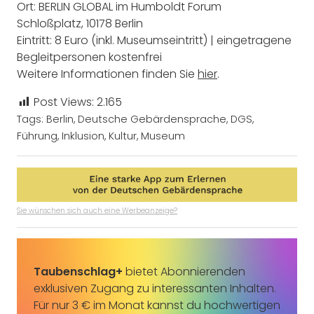
Ort: BERLIN GLOBAL im Humboldt Forum
Schloßplatz, 10178 Berlin
Eintritt: 8 Euro (inkl. Museumseintritt) | eingetragene
Begleitpersonen kostenfrei
Weitere Informationen finden Sie
hier
.
Post Views:
2.165
Tags:
Berlin
,
Deutsche Gebärdensprache
,
DGS
,
Führung
,
Inklusion
,
Kultur
,
Museum
Sie wünschen sich auch eine Werbeanzeige?
Taubenschlag+
bietet Abonnierenden
exklusiven Zugang zu interessanten Inhalten.
Für nur 3 € im Monat kannst du hochwertigen