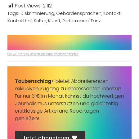
Post Views:
2.112
Tags:
Diskriminierung
,
Gebärdensprachen
,
Kontakt
,
Kontakthof
,
Kultur
,
Kunst
,
Performace
,
Tanz
Sie wünschen sich auch eine Werbeanzeige?
Taubenschlag+
bietet Abonnierenden
exklusiven Zugang zu interessanten Inhalten.
Für nur 3 € im Monat kannst du hochwertigen
Journalismus unterstützen und gleichzeitig
erstklassige Artikel und Reportagen
genießen!
Jetzt abonnieren