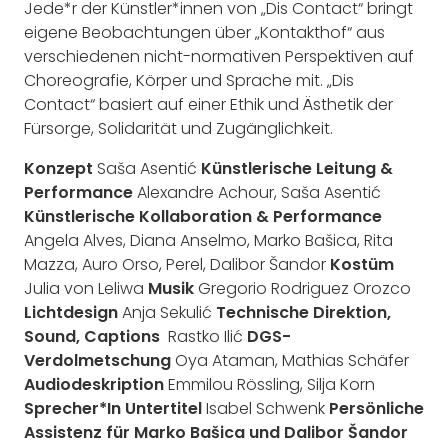
Jede*r der Künstler*innen von „Dis Contact“ bringt
eigene Beobachtungen über „Kontakthof“ aus
verschiedenen nicht-normativen Perspektiven auf
Choreografie, Körper und Sprache mit. „Dis
Contact“ basiert auf einer Ethik und Ästhetik der
Fürsorge, Solidarität und Zugänglichkeit.
Konzept
Saša Asentić
Künstlerische Leitung &
Performance
Alexandre Achour, Saša Asentić
Künstlerische Kollaboration & Performance
Angela Alves, Diana Anselmo, Marko Bašica, Rita
Mazza, Auro Orso, Perel, Dalibor Šandor
Kostüm
Julia von Leliwa
Musik
Gregorio Rodriguez Orozco
Lichtdesign
Anja Sekulić
Technische Direktion,
Sound, Captions
Rastko Ilić
DGS-
Verdolmetschung
Oya Ataman, Mathias Schäfer
Audiodeskription
Emmilou Rössling, Silja Korn
Sprecher*In Untertitel
Isabel Schwenk
Persönliche
Assistenz für Marko Bašica und Dalibor Šandor