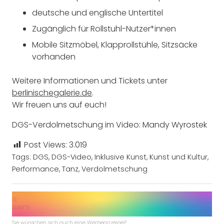
deutsche und englische Untertitel
Zugänglich für Rollstuhl-Nutzer*innen
Mobile Sitzmöbel, Klapprollstühle, Sitzsäcke
vorhanden
Weitere Informationen und Tickets unter
berlinischegalerie.de
.
Wir freuen uns auf euch!
DGS-Verdolmetschung im Video: Mandy Wyrostek
Post Views:
3.019
Tags:
DGS
,
DGS-Video
,
Inklusive Kunst
,
Kunst und Kultur
,
Performance
,
Tanz
,
Verdolmetschung
Sie wünschen sich auch eine Werbeanzeige?