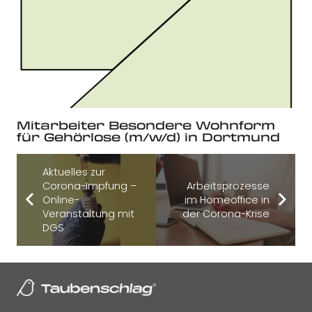
Mitarbeiter Besondere Wohnform
für Gehörlose (m/w/d) in Dortmund
Aktuelles zur
Corona-Impfung –
Arbeitsprozesse
Online-
im Homeoffice in
Veranstaltung mit
der Corona-Krise
DGS