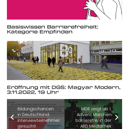
Basiswissen Barrierefreiheit:
Kategorie Empfinden
Eröffnung mit DGS: Magyar Modern,
3.11.2022, 19 Uhr
Bildungschancen
MDR zeigt ab 1.
in Deutschland:
Advent Märchen
Interviewteilnehmer:innen
barrierefrei in der
gesucht!
ARD Mediathek