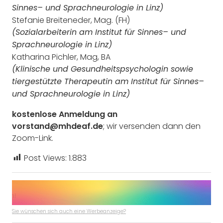
Sinnes
–
und Sprachneurologie in Linz)
Stefanie Breiteneder
, Mag. (FH)
(Sozialarbeiterin am Institut für Sinnes
–
und
Sprachneurologie
in
Linz)
Katharina
Pichler
, Mag, BA
(Klinische und Gesundheitspsychologin sowie
tiergestützte Therapeutin
am Institut für Sinnes
–
und
Sprachneurologie
in
Linz)
kostenlose Anmeldung an
vorstand@mhdeaf.de
; wir versenden dann den
Zoom-Link.
Post Views:
1.883
Sie wünschen sich auch eine Werbeanzeige?