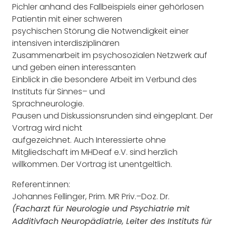
Pichler
anhand
des Fallbeispiels einer gehörlosen
Patientin mit einer schweren
psychischen Stö
rung die Notwendigkeit einer
intensiven interdisziplinären
Zusammenarbeit im psychosozialen Netzwerk
auf
und geben einen
interessanten
Einblick in die
besondere
Arbeit im Verbund des
Instituts für Sinnes
–
und
Sprachneurologie
.
Pausen und Diskussionsrunden sind eingeplant. Der
Vortrag wird nicht
aufgezeichnet.
Auch Interessierte ohne
Mitgliedschaft im MHDeaf e.V. sind herzlich
willkommen
.
Der Vortrag ist unentgeltlich.
Referent:innen:
Johannes Fellinger
, Prim. MR Priv.
–
Doz. Dr.
(Facharzt für Neurologie und Psychiatrie mit
Additivfach Neuropädiatrie,
Leiter des Instituts für