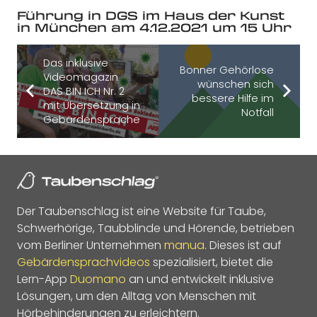
Führung in DGS im Haus der Kunst
in München am 4.12.2021 um 15 Uhr
Das inklusive
Bonner Gehörlose
Videomagazin
wünschen sich
DAS BIN ICH Nr. 2
bessere Hilfe im
mit Übersetzung in
Notfall
Gebärdensprache
Der Taubenschlag ist eine Website für Taube,
Schwerhörige, Taubblinde und Hörende, betrieben
vom Berliner Unternehmen
manua
. Dieses ist auf
Gebärdensprachvideos
spezialisiert, bietet die
Lern-App
Duomano
an und entwickelt inklusive
Lösungen, um den Alltag von Menschen mit
Hörbehinderungen zu erleichtern.