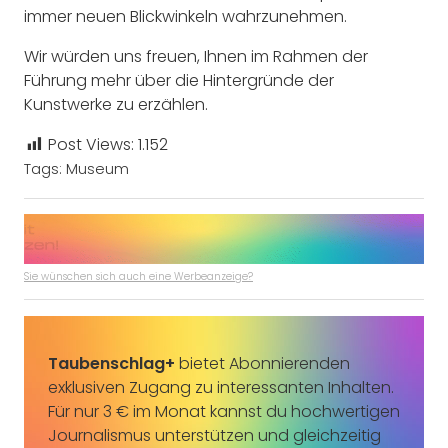
immer neuen Blickwinkeln wahrzunehmen.
Wir würden uns freuen, Ihnen im Rahmen der
Führung mehr über die Hintergründe der
Kunstwerke zu erzählen.
Post Views:
1.152
Tags:
Museum
Sie wünschen sich auch eine Werbeanzeige?
Taubenschlag+
bietet Abonnierenden
exklusiven Zugang zu interessanten Inhalten.
Für nur 3 € im Monat kannst du hochwertigen
Journalismus unterstützen und gleichzeitig