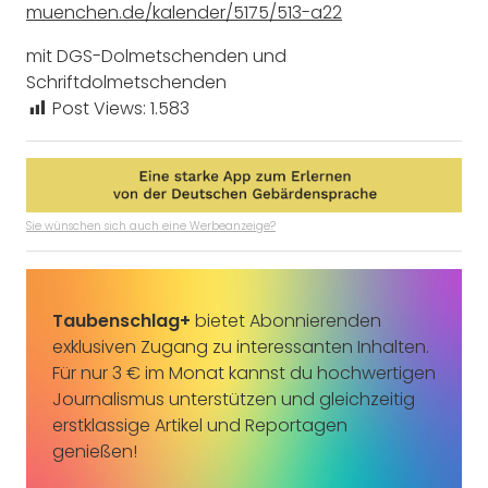
muenchen.de/kalender/5175/513-a22
mit DGS-Dolmetschenden und
Schriftdolmetschenden
Post Views:
1.583
Sie wünschen sich auch eine Werbeanzeige?
Taubenschlag+
bietet Abonnierenden
exklusiven Zugang zu interessanten Inhalten.
Für nur 3 € im Monat kannst du hochwertigen
Journalismus unterstützen und gleichzeitig
erstklassige Artikel und Reportagen
genießen!