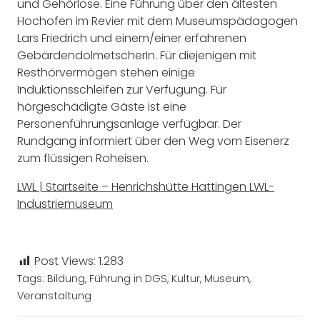
und Gehörlose. Eine Führung über den ältesten
Hochofen im Revier mit dem Museumspädagogen
Lars Friedrich und einem/einer erfahrenen
GebärdendolmetscherIn. Für diejenigen mit
Resthörvermögen stehen einige
Induktionsschleifen zur Verfügung. Für
hörgeschädigte Gäste ist eine
Personenführungsanlage verfügbar. Der
Rundgang informiert über den Weg vom Eisenerz
zum flüssigen Roheisen.
LWL | Startseite – Henrichshütte Hattingen LWL-
Industriemuseum
Post Views:
1.283
Tags:
Bildung
,
Führung in DGS
,
Kultur
,
Museum
,
Veranstaltung