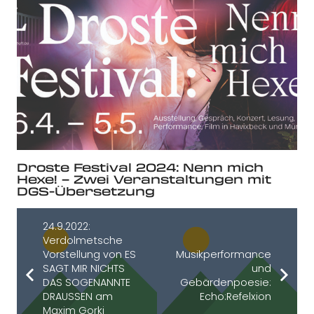
Droste Festival 2024: Nenn mich
Hexe! – Zwei Veranstaltungen mit
DGS-Übersetzung
24.9.2022:
Verdolmetsche
Vorstellung von ES
Musikperformance
SAGT MIR NICHTS
und
DAS SOGENANNTE
Gebärdenpoesie:
DRAUSSEN am
Echo:Refelxion
Maxim Gorki