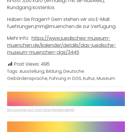
Eintritt 3,60 Euro (ermäßigt mit SB-Ausweis),
Rundgang kostenlos
Haben Sie Fragen? Gern stehen wir via E-Mail:
fuehrungen.jmm@muenchen.de zur Verfügung.
Mehr Info:
https://www.juedisches-museum-
muenchen.de/kalender/details/das-juedische-
museum-muenchen-dgs/3445
Post Views:
496
Tags:
Ausstellung
,
Bildung
,
Deutsche
Gebärdensprache
,
Führung in DGS
,
Kultur
,
Museum
Sie wünschen sich auch eine Werbeanzeige?