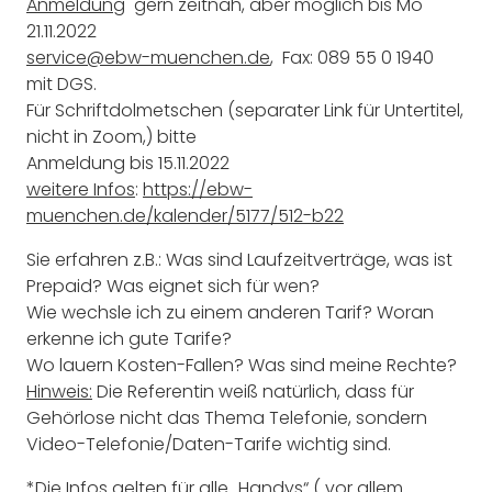
Anmeldung
gern zeitnah, aber möglich bis Mo
21.11.2022
service@ebw-muenchen.de
, Fax: 089 55 0 1940
mit DGS.
Für Schriftdolmetschen (separater Link für Untertitel,
nicht in Zoom,) bitte
Anmeldung bis 15.11.2022
weitere Infos
:
https://ebw-
muenchen.de/kalender/5177/512-b22
Sie erfahren z.B.: Was sind Laufzeitverträge, was ist
Prepaid? Was eignet sich für wen?
Wie wechsle ich zu einem anderen Tarif? Woran
erkenne ich gute Tarife?
Wo lauern Kosten-Fallen? Was sind meine Rechte?
Hinweis:
Die Referentin weiß natürlich, dass für
Gehörlose nicht das Thema Telefonie, sondern
Video-Telefonie/Daten-Tarife wichtig sind.
*Die Infos gelten für alle „Handys“ ( vor allem