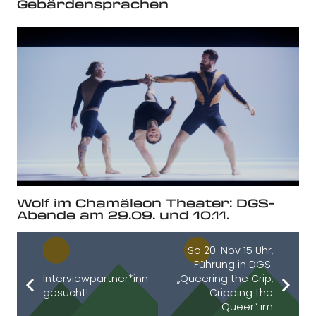
Gebärdensprachen
Wolf im Chamäleon Theater: DGS-
Abende am 29.09. und 10.11.
So 20. Nov 15 Uhr,
Führung in DGS:
Interviewpartner*innen
„Queering the Crip,
gesucht!
Cripping the
Queer“ im