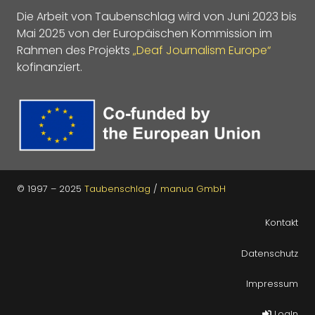
Die Arbeit von Taubenschlag wird von Juni 2023 bis
Mai 2025 von der Europäischen Kommission im
Rahmen des Projekts
„Deaf Journalism Europe“
kofinanziert.
© 1997 – 2025
Taubenschlag
/
manua GmbH
Kontakt
Datenschutz
Impressum
LogIn