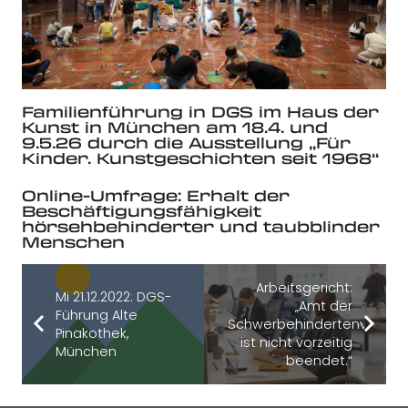
Familienführung in DGS im Haus der
Kunst in München am 18.4. und
9.5.26 durch die Ausstellung „Für
Kinder. Kunstgeschichten seit 1968“
Online-Umfrage: Erhalt der
Beschäftigungsfähigkeit
hörsehbehinderter und taubblinder
Menschen
Arbeitsgericht:
Mi 21.12.2022: DGS-
„Amt der
Führung Alte
Schwerbehindertenvertret
Pinakothek,
ist nicht vorzeitig
München
beendet.“