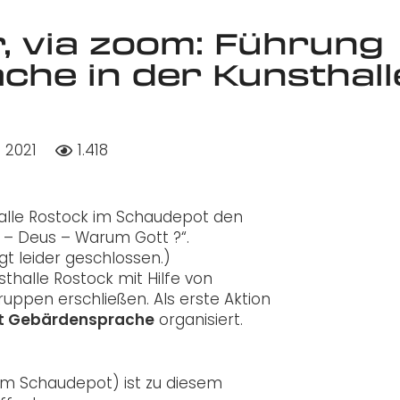
r, via zoom: Führung
che in der Kunsthall
i 2021
1.418
halle Rostock im Schaudepot den
ur – Deus – Warum Gott ?“.
gt leider geschlossen.)
thalle Rostock mit Hilfe von
ppen erschließen. Als erste Aktion
it Gebärdensprache
organisiert.
t im Schaudepot) ist zu diesem