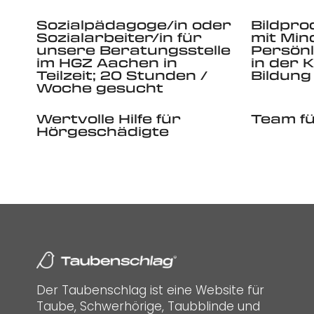
Sozialpädagoge/in oder
Bildpro
Sozialarbeiter/in für
mit Min
unsere Beratungsstelle
Persönl
im HGZ Aachen in
in der K
Teilzeit; 20 Stunden /
Bildung
Woche gesucht
Wertvolle Hilfe für
Team fü
Hörgeschädigte
Der Taubenschlag ist eine Website für
Taube, Schwerhörige, Taubblinde und