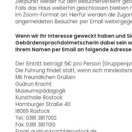
Zeitpunkt wieder für den Besucherverkehr geö
Falls das Haus weiterhin geschlossen bleiben 
im Zoom-Format an. Hierfür werden die Zugang
angemeldeten Besucher per Email weitergeg
Wenn wir Ihr Interesse geweckt haben und Sie
Gebärdensprachdolmetscherin dabei sein wol
Ihrem Namen per Email an folgende Adresse
Der Eintritt beträgt 5€ pro Person (Gruppenpr
Die Führung findet statt, wenn sich mindeste
Mit freundlichen Grüßen
Gudrun Kracht
Museumspädagogik
Kunsthalle Rostock
Hamburger Straße 40
18069 Rostock
Tel.: 0381 3817002
Fax: 0381 3817010
Email: gudrun.kracht@rostock.de