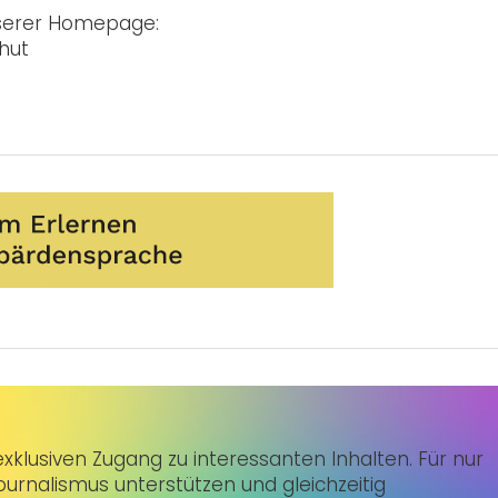
unserer Homepage:
hut
klusiven Zugang zu interessanten Inhalten. Für nur
urnalismus unterstützen und gleichzeitig