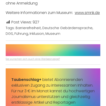
ohne Anmeldung
Weitere Informationen zum Museum:
www.smnk.de
Post Views:
927
Tags:
Barrierefreiheit
,
Deutsche Gebärdensprache
,
DGS
,
Führung
,
Inklusion
,
Museum
Sie wünschen sich auch eine Werbeanzeige?
Taubenschlag+
bietet Abonnierenden
exklusiven Zugang zu interessanten Inhalten.
Für nur 3 € im Monat kannst du hochwertigen
Journalismus unterstützen und gleichzeitig
erstklassige Artikel und Reportagen