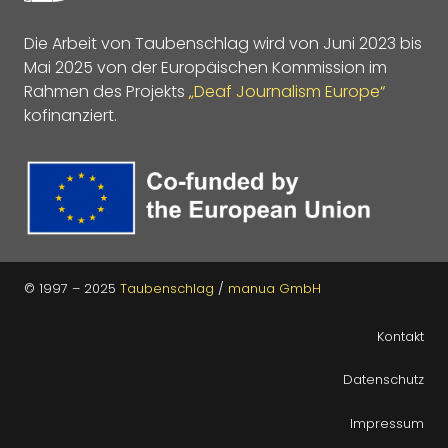
Die Arbeit von Taubenschlag wird von Juni 2023 bis
Mai 2025 von der Europäischen Kommission im
Rahmen des Projekts
„Deaf Journalism Europe“
kofinanziert.
© 1997 – 2025
Taubenschlag
/
manua GmbH
Kontakt
Datenschutz
Impressum