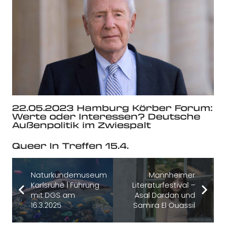
22.05.2023 Hamburg Körber Forum:
Werte oder Interessen? Deutsche
Außenpolitik im Zwiespalt
Queer In Treffen 15.4.
Naturkundemuseum
Mannheimer
Karlsruhe | Führung
Literaturfestival –
mit DGS am
Asal Dardan und
16.3.2025
Samira El Ouassil