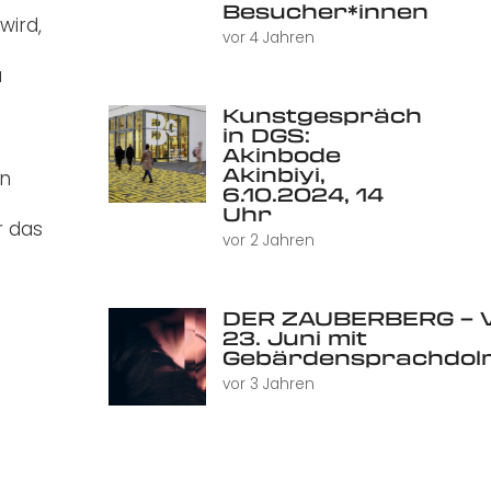
Besucher*innen
wird,
vor 4 Jahren
u
Kunstgespräch
in DGS:
Akinbode
Akinbiyi,
in
6.10.2024, 14
Uhr
r das
vor 2 Jahren
DER ZAUBERBERG – V
23. Juni mit
Gebärdensprachdol
vor 3 Jahren