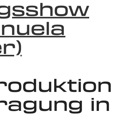
ngsshow
anuela
r)
roduktion
ragung in