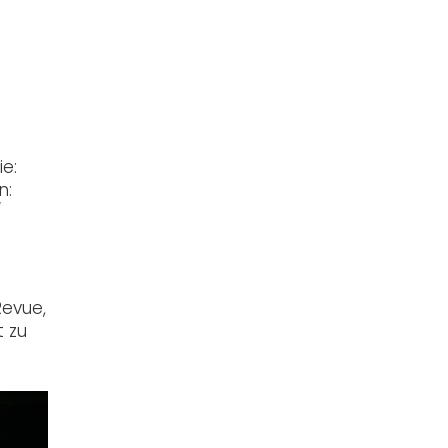
e:
n:
/
Revue,
t zu