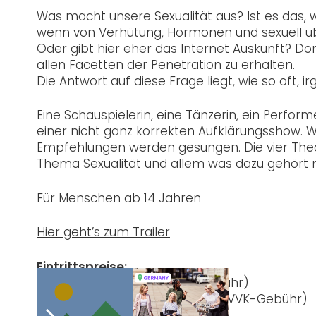
Was macht unsere Sexualität aus? Ist es das, w
wenn von Verhütung, Hormonen und sexuell üb
Oder gibt hier eher das Internet Auskunft? Do
allen Facetten der Penetration zu erhalten.
Die Antwort auf diese Frage liegt, wie so oft, 
Eine Schauspielerin, eine Tänzerin, ein Perfor
einer nicht ganz korrekten Aufklärungsshow. 
Empfehlungen werden gesungen. Die vier Thea
Thema Sexualität und allem was dazu gehört
Für Menschen ab 14 Jahren
Hier geht’s zum Trailer
Eintrittspreise:
Vorverkauf: 15 € (zzgl. VVK-Gebühr)
Vorverkauf ermäßigt: 10 € (zzgl. VVK-Gebühr)
Eintritt: 18 €