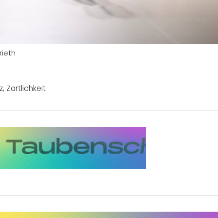
rieth
z
,
Zärtlichkeit