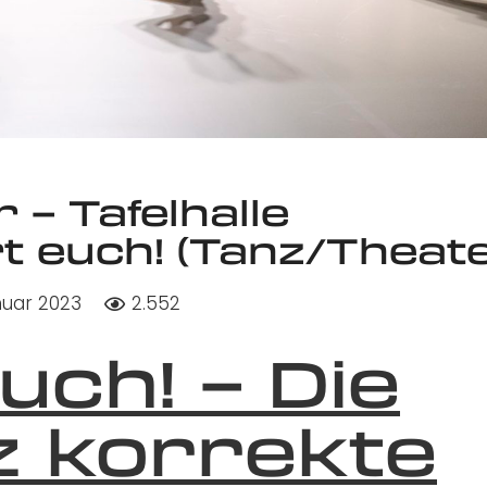
r – Tafelhalle
t euch! (Tanz/Theate
nuar 2023
2.552
uch! – Die
z korrekte