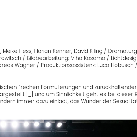
Meike Hess, Florian Kenner, David Kilinç / Dramaturgi
witsch / Bildbearbeitung: Miho Kasama / Lichtdesig
dreas Wagner / Produktionsassistenz: Luca Hobusch 
zwischen frechen Formulierungen und zurückhaltender
rgestellt [_] und um Sinnlichkeit geht es bei dieser 
ondern immer dazu einlädt, das Wunder der Sexualitä