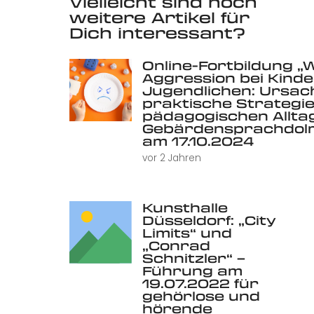
Vielleicht sind noch
weitere Artikel für
Dich interessant?
Online-Fortbildung „
Aggression bei Kind
Jugendlichen: Ursac
praktische Strategie
pädagogischen Alltag 
Gebärdensprachdolm
am 17.10.2024
vor 2 Jahren
Kunsthalle
Düsseldorf: „City
Limits“ und
„Conrad
Schnitzler“ –
Führung am
19.07.2022 für
gehörlose und
hörende