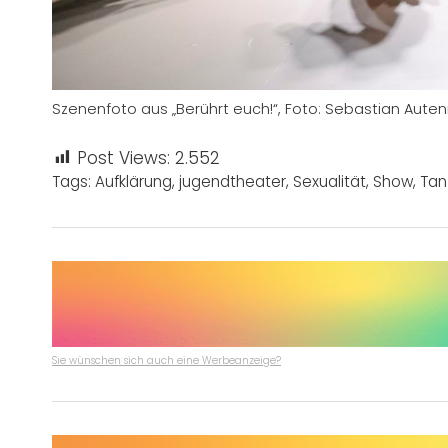
Szenenfoto aus „Berührt euch!“, Foto: Sebastian Auten
Post Views:
2.552
Tags:
Aufklärung
,
jugendtheater
,
Sexualität
,
Show
,
Tan
Sie wünschen sich auch eine Werbeanzeige?