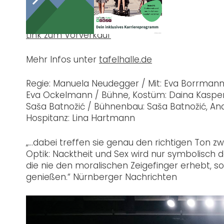
Eintritt ermäßigt: 13 €
Link zum Vorverkauf
Mehr Infos unter
tafelhalle.de
Regie: Manuela Neudegger / Mit: Eva Borrmann, 
Eva Ockelmann / Bühne, Kostüm: Daina Kaspero
Saša Batnožić / Bühnenbau: Saša Batnožić, An
Hospitanz: Lina Hartmann
„…dabei treffen sie genau den richtigen Ton 
Optik: Nacktheit und Sex wird nur symbolisch da
die nie den moralischen Zeigefinger erhebt, s
genießen.“ Nürnberger Nachrichten