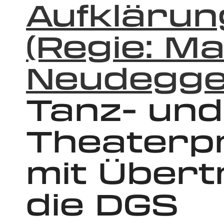
Aufkläru
(Regie: M
Neudegge
Tanz- und
Theaterp
mit Übert
die DGS