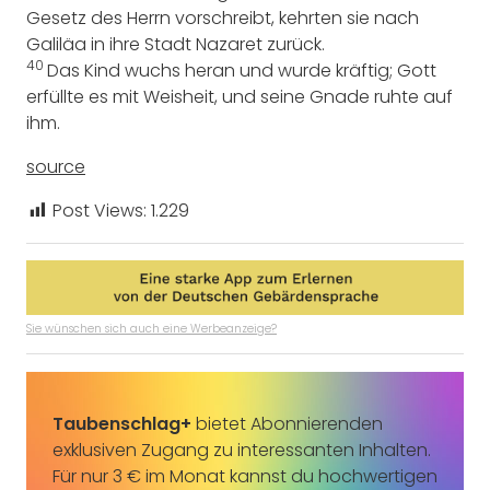
Gesetz des Herrn vorschreibt, kehrten sie nach
Galiläa in ihre Stadt Nazaret zurück.
40
Das Kind wuchs heran und wurde kräftig; Gott
erfüllte es mit Weisheit, und seine Gnade ruhte auf
ihm.
source
Post Views:
1.229
Sie wünschen sich auch eine Werbeanzeige?
Taubenschlag+
bietet Abonnierenden
exklusiven Zugang zu interessanten Inhalten.
Für nur 3 € im Monat kannst du hochwertigen