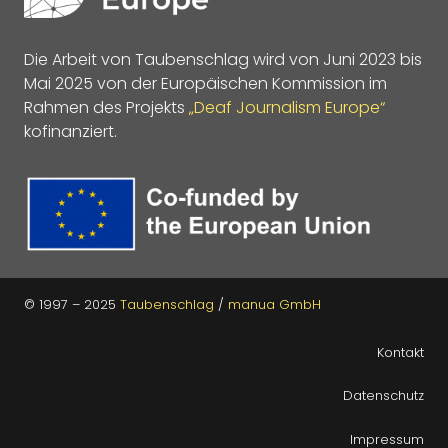
Die Arbeit von Taubenschlag wird von Juni 2023 bis
Mai 2025 von der Europäischen Kommission im
Rahmen des Projekts
„Deaf Journalism Europe“
kofinanziert.
© 1997 – 2025
Taubenschlag
/
manua GmbH
Kontakt
Datenschutz
Impressum