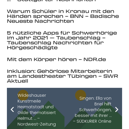
Warum Schüler in Kronau mit den
Händen sprechen – BNN – Badische
Neueste Nachrichten
5 nützliche Apps für Schwerhörige
im Jahr 2021 — Taubenschlag –
Taubenschlag Nachrichten für
Hörgeschädigte
Mit dem Körper hören – NDR.de
Inklusion: Gehörlose Mitarbeiterin
am Landestheater Tübingen – SWR
Aktuell
Wildeshauser
Singen: Ella von
Kunstmeile
Briel hilft
Heimatstadt und
Schwerhörigen,
Gilde thematisiert
besser mit ihrer …
Helmut … –
– SÜDKURIER Online
Nordwest-Zeitung