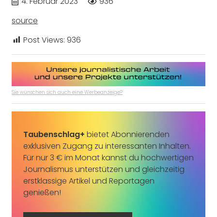
4. Februar 2023
936
source
Post Views:
936
Sie wünschen sich auch eine Werbeanzeige?
Taubenschlag+
bietet Abonnierenden
exklusiven Zugang zu interessanten Inhalten.
Für nur 3 € im Monat kannst du hochwertigen
Journalismus unterstützen und gleichzeitig
erstklassige Artikel und Reportagen
genießen!