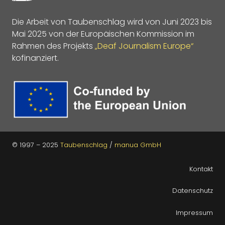
Die Arbeit von Taubenschlag wird von Juni 2023 bis
Mai 2025 von der Europäischen Kommission im
Rahmen des Projekts
„Deaf Journalism Europe“
kofinanziert.
© 1997 – 2025
Taubenschlag
/
manua GmbH
Kontakt
Datenschutz
Impressum