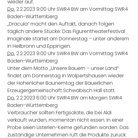
wieder auf.
Do.
2.2.2023
9:00 Uhr
SWR4 BW am Vormittag
SWR4
Baden-Württemberg
„Dracula“ macht den Auftakt, danach folgen
täglich andere Stücke: Das Figurentheaterfestival
Imaginale startet am Donnerstag – unter anderem
in Heilbronn und Eppingen.
Do.
2.2.2023
9:00 Uhr
SWR4 BW am Vormittag
SWR4
Baden-Württemberg
Unter dem Motto „Unsere Bauern – unser Land“
findet am Donnerstag in Wolpertshausen wieder
der Hohenloher Baunerntag der Bäuerlichen
Erzeugergemeinschaft Schwäbisch Hall statt.
Do.
2.2.2023
6:00 Uhr
SWR4 BW am Morgen
SWR4
Baden-Württemberg
Verbraucher sollten Fertigsalate, die bei Aldi
verkauft wurden, momentan nicht essen. In einer
Probe seien Listerien-Keime gefunden worden. Das
zuständige Unternehmen ruft die Produkte zurück.