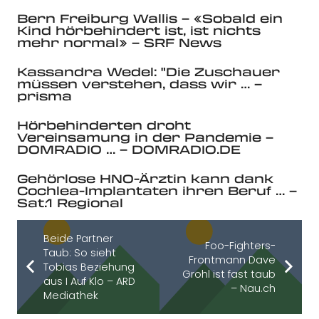
Bern Freiburg Wallis – «Sobald ein
Kind hörbehindert ist, ist nichts
mehr normal» – SRF News
Kassandra Wedel: "Die Zuschauer
müssen verstehen, dass wir … –
prisma
Hörbehinderten droht
Vereinsamung in der Pandemie –
DOMRADIO … – DOMRADIO.DE
Gehörlose HNO-Ärztin kann dank
Cochlea-Implantaten ihren Beruf … –
Sat.1 Regional
Beide Partner
Foo-Fighters-
Taub: So sieht
Frontmann Dave
Tobias Beziehung
Grohl ist fast taub
aus I Auf Klo – ARD
– Nau.ch
Mediathek