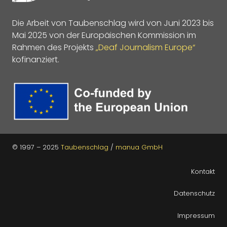
Die Arbeit von Taubenschlag wird von Juni 2023 bis
Mai 2025 von der Europäischen Kommission im
Rahmen des Projekts
„Deaf Journalism Europe“
kofinanziert.
© 1997 – 2025
Taubenschlag
/
manua GmbH
Kontakt
Datenschutz
Impressum