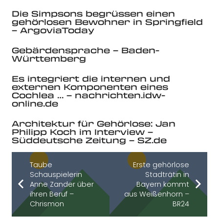
Die Simpsons begrüssen einen
gehörlosen Bewohner in Springfield
– ArgoviaToday
Gebärdensprache – Baden-
Württemberg
Es integriert die internen und
externen Komponenten eines
Cochlea … – nachrichten.idw-
online.de
Architektur für Gehörlose: Jan
Philipp Koch im Interview –
Süddeutsche Zeitung – SZ.de
Taube
Erste gehörlose
Schauspielerin
Stadträtin in
Anne Zander über
Bayern kommt
ihren Beruf –
aus Weißenhorn –
Chrismon
BR24