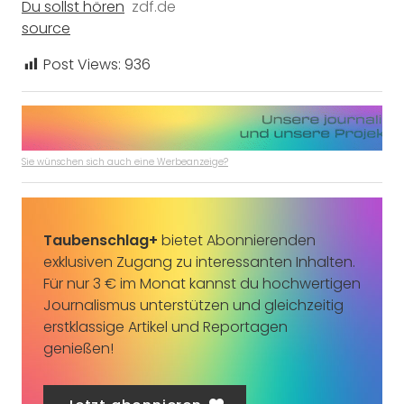
Du sollst hören
zdf.de
source
Post Views:
936
Sie wünschen sich auch eine Werbeanzeige?
Taubenschlag+
bietet Abonnierenden
exklusiven Zugang zu interessanten Inhalten.
Für nur 3 € im Monat kannst du hochwertigen
Journalismus unterstützen und gleichzeitig
erstklassige Artikel und Reportagen
genießen!