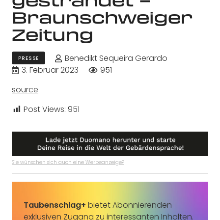
Braunschweiger
Zeitung
Benedikt Sequeira Gerardo
PRESSE
3. Februar 2023
951
source
Post Views:
951
Sie wünschen sich auch eine Werbeanzeige?
Taubenschlag+
bietet Abonnierenden
exklusiven Zugang zu interessanten Inhalten.