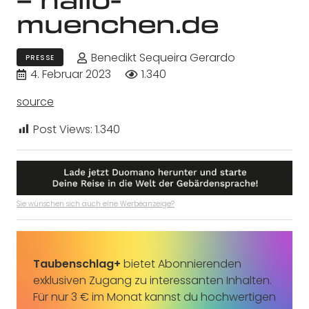
muenchen.de
Benedikt Sequeira Gerardo
PRESSE
4. Februar 2023
1.340
source
Post Views:
1.340
Sie wünschen sich auch eine Werbeanzeige?
Taubenschlag+
bietet Abonnierenden
exklusiven Zugang zu interessanten Inhalten.
Für nur 3 € im Monat kannst du hochwertigen