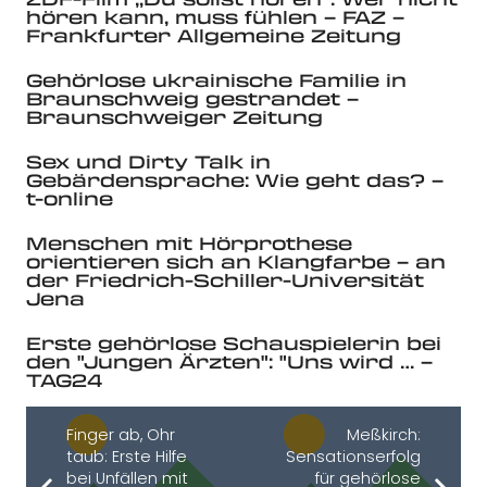
hören kann, muss fühlen – FAZ –
Frankfurter Allgemeine Zeitung
Gehörlose ukrainische Familie in
Braunschweig gestrandet –
Braunschweiger Zeitung
Sex und Dirty Talk in
Gebärdensprache: Wie geht das? –
t-online
Menschen mit Hörprothese
orientieren sich an Klangfarbe – an
der Friedrich-Schiller-Universität
Jena
Erste gehörlose Schauspielerin bei
den "Jungen Ärzten": "Uns wird … –
TAG24
Finger ab, Ohr
Meßkirch:
taub: Erste Hilfe
Sensationserfolg
bei Unfällen mit
für gehörlose