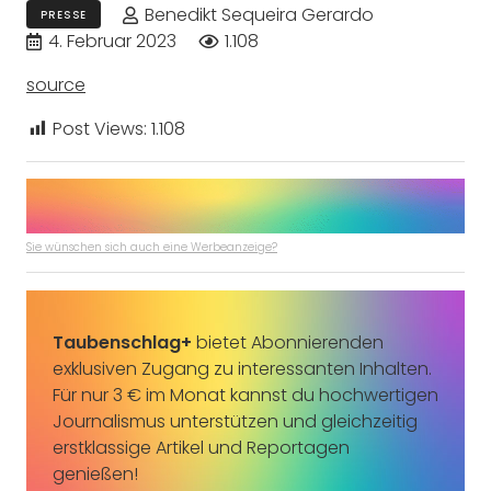
Benedikt Sequeira Gerardo
PRESSE
4. Februar 2023
1.108
source
Post Views:
1.108
Sie wünschen sich auch eine Werbeanzeige?
Taubenschlag+
bietet Abonnierenden
exklusiven Zugang zu interessanten Inhalten.
Für nur 3 € im Monat kannst du hochwertigen
Journalismus unterstützen und gleichzeitig
erstklassige Artikel und Reportagen
genießen!