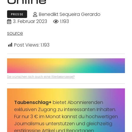
Benedikt Sequeira Gerardo
PRESSE
3. Februar 2023
1.193
source
Post Views:
1.193
Sie wünschen sich auch eine Werbeanzeige?
Taubenschlag+
bietet Abonnierenden
exklusiven Zugang zu interessanten Inhalten.
Für nur 3 € im Monat kannst du hochwertigen
Journalismus unterstützen und gleichzeitig
erstklassige Artikel und Reportagen