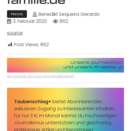
Benedikt Sequeira Gerardo
PRESSE
3. Februar 2023
852
source
Post Views:
852
Sie wünschen sich auch eine Werbeanzeige?
Taubenschlag+
bietet Abonnierenden
exklusiven Zugang zu interessanten Inhalten.
Für nur 3 € im Monat kannst du hochwertigen
Journalismus unterstützen und gleichzeitig
erstklassige Artikel und Reportagen