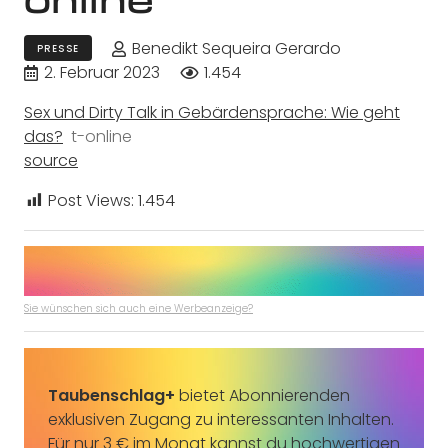
Benedikt Sequeira Gerardo
PRESSE
2. Februar 2023
1.454
Sex und Dirty Talk in Gebärdensprache: Wie geht
das?
t-online
source
Post Views:
1.454
Sie wünschen sich auch eine Werbeanzeige?
Taubenschlag+
bietet Abonnierenden
exklusiven Zugang zu interessanten Inhalten.
Für nur 3 € im Monat kannst du hochwertigen