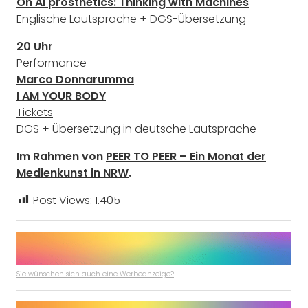
On AI prosthetics: Thinking with Machines
Englische Lautsprache + DGS-Übersetzung
20 Uhr
Performance
Marco Donnarumma
I AM YOUR BODY
Tickets
DGS + Übersetzung in deutsche Lautsprache
Im Rahmen von
PEER TO PEER – Ein Monat der
Medienkunst in NRW
.
Post Views:
1.405
Sie wünschen sich auch eine Werbeanzeige?