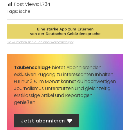
Post Views:
1.734
Tags:
ische
Sie wünschen sich auch eine Werbeanzeige?
Taubenschlag+
bietet Abonnierenden
exklusiven Zugang zu interessanten Inhalten.
Für nur 3 € im Monat kannst du hochwertigen
Journalismus unterstützen und gleichzeitig
erstklassige Artikel und Reportagen
genießen!
Jetzt abonnieren