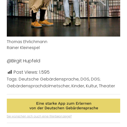
Thomas Ehrlichmann
Rainer Kleinespel
@Birgit Hupfeld
Post Views:
1.595
Tags:
Deutsche Gebärdensprache
,
DGS
,
DGS;
Gebärdensprachdolmetscher
,
Kinder
,
Kultur
,
Theater
Sie wünschen sich auch eine Werbeanzeige?