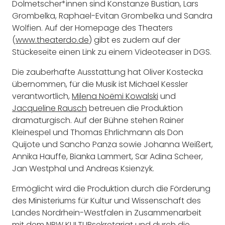
Dolmetscher*innen sind Konstanze Bustian, Lars
Grombelka, Raphael-Evitan Grombelka und Sandra
Wolfien. Auf der Homepage des Theaters
(
www.theaterdo.de
) gibt es zudem auf der
Stückeseite einen Link zu einem Videoteaser in DGS.
Die zauberhafte Ausstattung hat Oliver Kostecka
übernommen, für die Musik ist Michael Kessler
verantwortlich,
Milena Noëmi Kowalski
und
Jacqueline Rausch
betreuen die Produktion
dramaturgisch. Auf der Bühne stehen Rainer
Kleinespel und Thomas Ehrlichmann als Don
Quijote und Sancho Panza sowie Johanna Weißert,
Annika Hauffe, Bianka Lammert, Sar Adina Scheer,
Jan Westphal und Andreas Ksienzyk.
Ermöglicht wird die Produktion durch die Förderung
des Ministeriums für Kultur und Wissenschaft des
Landes Nordrhein-Westfalen in Zusammenarbeit
mit dem NRW KULTURsekretariat und durch die