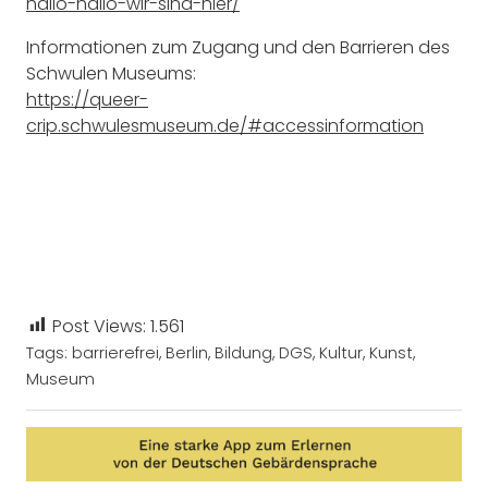
hallo-hallo-wir-sind-hier/
Informationen zum Zugang und den Barrieren des
Schwulen Museums:
https://queer-
crip.schwulesmuseum.de/#accessinformation
Post Views:
1.561
Tags:
barrierefrei
,
Berlin
,
Bildung
,
DGS
,
Kultur
,
Kunst
,
Museum