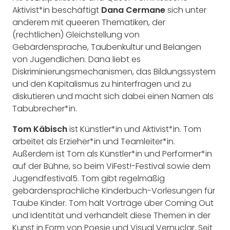
Aktivist*in beschäftigt
Dana Cermane
sich unter
anderem mit queeren Thematiken, der
(rechtlichen) Gleichstellung von
Gebärdensprache, Taubenkultur und Belangen
von Jugendlichen. Dana liebt es
Diskriminierungsmechanismen, das Bildungssystem
und den Kapitalismus zu hinterfragen und zu
diskutieren und macht sich dabei einen Namen als
Tabubrecher*in.
Tom Käbisch
ist Künstler*in und Aktivist*in. Tom
arbeitet als Erzieher*in und Teamleiter*in.
Außerdem ist Tom als Künstler*in und Performer*in
auf der Bühne, so beim ViFest!-Festival sowie dem
Jugendfestival5. Tom gibt regelmäßig
gebärdensprachliche Kinderbuch-Vorlesungen für
Taube Kinder. Tom hält Vorträge über Coming Out
und Identität und verhandelt diese Themen in der
Kunst in Form von Poesie und Visual Vernuclar. Seit