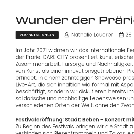
Wunder der Prärie
Nathalie Leuerer
28.
VERANSTALTUNGEN
Im Jahr 2021 widmen wir das internationale F
der Prärie: CARE CITY präsentiert künstlerisch
Zusammenarbeit, Fürsorge und Nachhaltigkeit.
von Kunst als einer innovationsgetriebenen Pro
erfindet. In einem zehntägigen Showcase präse
Live-Art, die sich inhaltlich wie formal mit As
beschäftigt, sondern wir diskutieren bereits i
solidarische und nachhaltige Lebensweisen un
verschiedenen Orten der Welt, ohne den Zwang
Festivaleröffnung: Stadt: Beben – Konzert 
Zu Beginn des Festivals bringen wir die Stadt 
verbinden sich Riesentrommeln und Taikos, e