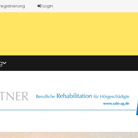
Registrierung
LogIn
g