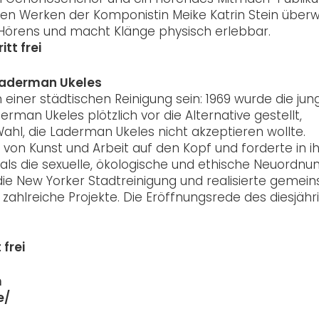
en Werken der Komponistin Meike Katrin Stein überw
Hörens und macht Klänge physisch erlebbar.
itt frei
 Laderman Ukeles
in einer städtischen Reinigung sein: 1969 wurde die jun
rman Ukeles plötzlich vor die Alternative gestellt,
Wahl, die Laderman Ukeles nicht akzeptieren wollte.
en von Kunst und Arbeit auf den Kopf und forderte in 
 als die sexuelle, ökologische und ethische Neuordnu
die New Yorker Stadtreinigung und realisierte gemei
zahlreiche Projekte. Die Eröffnungsrede des diesjähr
 frei
m
e/