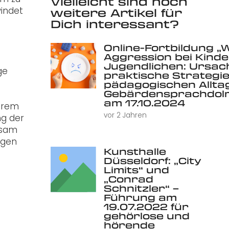
Vielleicht sind noch
indet
weitere Artikel für
Dich interessant?
Online-Fortbildung „
Aggression bei Kind
Jugendlichen: Ursac
ge
praktische Strategie
pädagogischen Alltag 
Gebärdensprachdolm
am 17.10.2024
ihrem
vor 2 Jahren
ng der
nsam
igen
Kunsthalle
Düsseldorf: „City
Limits“ und
„Conrad
Schnitzler“ –
Führung am
19.07.2022 für
gehörlose und
hörende