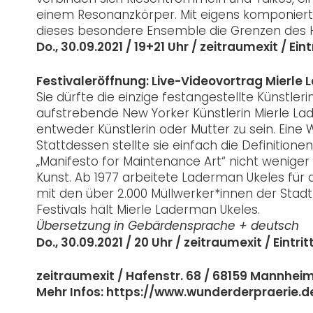
einem Resonanzkörper. Mit eigens komponiert
dieses besondere Ensemble die Grenzen des 
Do., 30.09.2021 / 19+21 Uhr / zeitraumexit / Eintr
Festivaleröffnung: Live-Videovortrag Mierle
Sie dürfte die einzige festangestellte Künstler
aufstrebende New Yorker Künstlerin Mierle Lade
entweder Künstlerin oder Mutter zu sein. Eine 
Stattdessen stellte sie einfach die Definition
„Manifesto for Maintenance Art“ nicht weniger
Kunst. Ab 1977 arbeitete Laderman Ukeles für 
mit den über 2.000 Müllwerker*innen der Stadt 
Festivals hält Mierle Laderman Ukeles.
Übersetzung in Gebärdensprache + deutsch
Do., 30.09.2021 / 20 Uhr / zeitraumexit / Eintritt
zeitraumexit / Hafenstr. 68 / 68159 Mannhei
Mehr Infos: https://www.wunderderpraerie.d