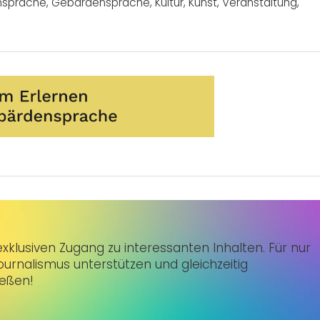
nsprache
,
Gebärdensprache
,
Kultur
,
Kunst
,
Veranstaltung
,
klusiven Zugang zu interessanten Inhalten. Für nur
urnalismus unterstützen und gleichzeitig
ießen!