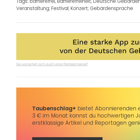
Tags:
barrierefrei
,
Barrierefreiheit
,
Deutsche Gebärde
Veranstaltung; Festival; Konzert; Gebärdensprache
Sie wünschen sich auch eine Werbeanzeige?
Taubenschlag+
bietet Abonnierenden ex
3 € im Monat kannst du hochwertigen Jo
erstklassige Artikel und Reportagen gen