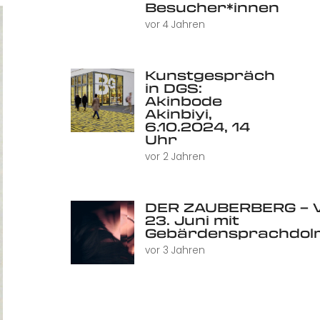
Besucher*innen
vor 4 Jahren
Kunstgespräch
in DGS:
Akinbode
Akinbiyi,
6.10.2024, 14
Uhr
vor 2 Jahren
DER ZAUBERBERG – V
23. Juni mit
Gebärdensprachdol
vor 3 Jahren