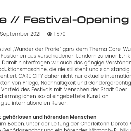
 // Festival-Opening
 September 2021
1.570
estival „Wunder der Prärie“ ganz dem Thema Care. W
e Positionen aus verschiedenen Ländern zu einer Ethik
 Damit hinterfragen wir auch das gängige Verständn
duktionsmaschine, die nie stillsteht und sich ständig
ntiert CARE CITY daher nicht nur aktuelle internatio
pekten von Pflege, Nachhaltigkeit und Gendergerechtig
m Vorfeld des Festivals mit Menschen der Stadt über
d ermöglichen sozial eingebettete Kunst an
 zu internationalen Reisen.
mit gehörlosen und hörenden Menschen
zum Beben. Unter der Leitung der Chorleiterin Dorota
in Gehörlosenchor und ein hörendes Mitmach-Publik