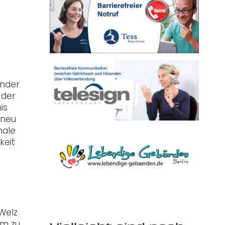
under
 der
is
 neu
nale
keit
 Welz
um zu