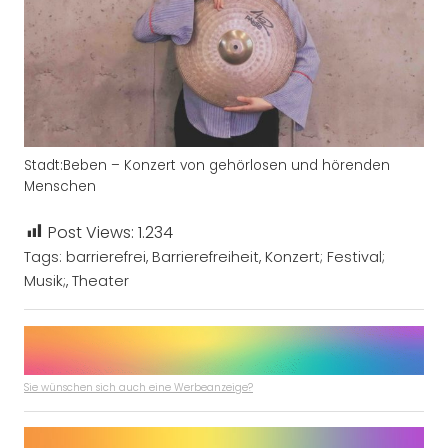
Stadt:Beben – Konzert von gehörlosen und hörenden
Menschen
Post Views:
1.234
Tags:
barrierefrei
,
Barrierefreiheit
,
Konzert; Festival;
Musik;
,
Theater
Sie wünschen sich auch eine Werbeanzeige?