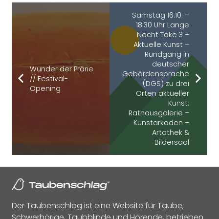
Samstag 16.10. –
18:30 Uhr Lange
Nacht Take 3 –
Aktuelle Kunst –
Rundgang in
deutscher
Wunder der Prärie
Gebärdensprache
// Festival-
(DGS) zu drei
Opening
Orten aktueller
Kunst:
Rathausgalerie –
Kunstarkaden –
Artothek &
Bildersaal
Der Taubenschlag ist eine Website für Taube,
Schwerhörige, Taubblinde und Hörende, betrieben