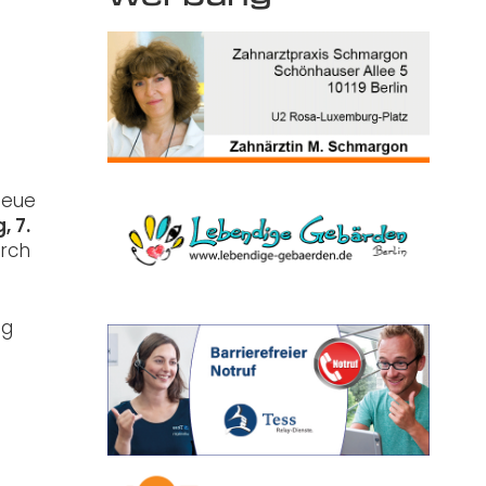
neue
, 7.
urch
ng