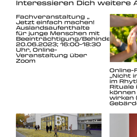
Interessieren Dich weitere A
Fachveranstaltung „
Jetzt einfach machen!
Auslandsaufenthalte
für junge Menschen mit
Beeinträchtigung/Behinderung“
20.06.2023; 16:00-18:30
Uhr, Online-
Veranstaltung über
Zoom
Online-
„Nicht 
im Rhyt
Rituale
können
wirken (
Gebärd