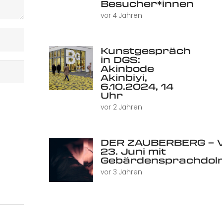
Besucher*innen
vor 4 Jahren
Kunstgespräch
in DGS:
Akinbode
Akinbiyi,
6.10.2024, 14
Uhr
vor 2 Jahren
DER ZAUBERBERG – V
23. Juni mit
Gebärdensprachdol
vor 3 Jahren