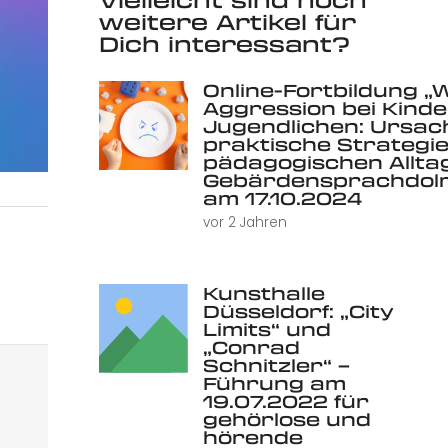
weitere Artikel für
Dich interessant?
Online-Fortbildung „
Aggression bei Kind
Jugendlichen: Ursac
praktische Strategie
pädagogischen Alltag 
Gebärdensprachdolm
am 17.10.2024
vor 2 Jahren
Kunsthalle
Düsseldorf: „City
Limits“ und
„Conrad
Schnitzler“ –
Führung am
19.07.2022 für
gehörlose und
hörende