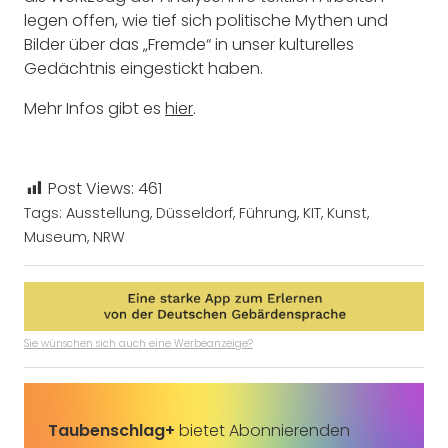
legen offen, wie tief sich politische Mythen und
Bilder über das „Fremde“ in unser kulturelles
Gedächtnis eingestickt haben.
Mehr Infos gibt es
hier
.
Post Views:
461
Tags:
Ausstellung
,
Düsseldorf
,
Führung
,
KIT
,
Kunst
,
Museum
,
NRW
Sie wünschen sich auch eine Werbeanzeige?
Taubenschlag+
bietet Abonnierenden