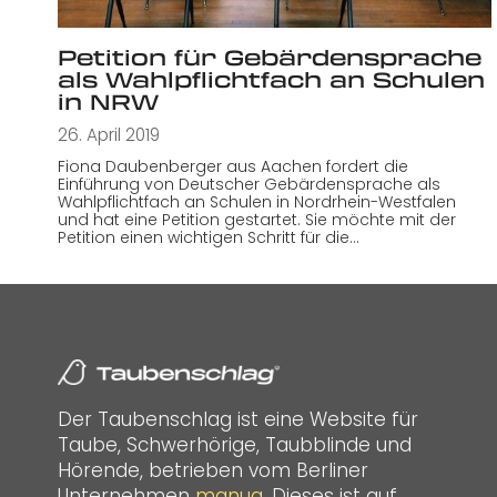
Petition für Gebärdensprache
als Wahlpflichtfach an Schulen
in NRW
26. April 2019
Fiona Daubenberger aus Aachen fordert die
Einführung von Deutscher Gebärdensprache als
Wahlpflichtfach an Schulen in Nordrhein-Westfalen
und hat eine Petition gestartet. Sie möchte mit der
Petition einen wichtigen Schritt für die…
Der Taubenschlag ist eine Website für
Taube, Schwerhörige, Taubblinde und
Hörende, betrieben vom Berliner
Unternehmen
manua
. Dieses ist auf