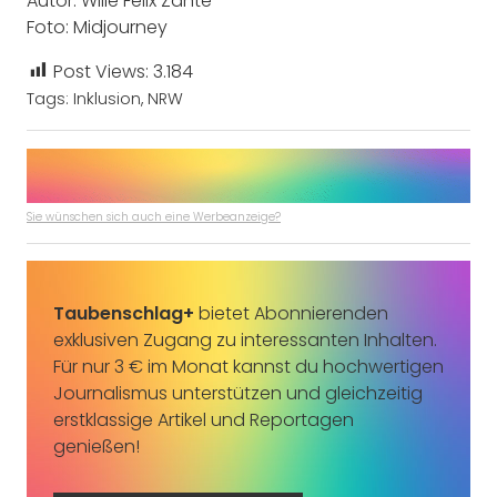
Autor: Wille Felix Zante
Foto: Midjourney
Post Views:
3.184
Tags:
Inklusion
,
NRW
Sie wünschen sich auch eine Werbeanzeige?
Taubenschlag+
bietet Abonnierenden
exklusiven Zugang zu interessanten Inhalten.
Für nur 3 € im Monat kannst du hochwertigen
Journalismus unterstützen und gleichzeitig
erstklassige Artikel und Reportagen
genießen!