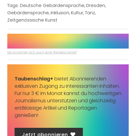
Tags:
Deutsche Gebärdensprache
,
Dresden
,
Gebärdensprache
,
Inklusion
,
Kultur
,
Tanz
,
Zeitgenössische Kunst
Sie wünschen sich auch eine Werbeanzeige?
Taubenschlag+
bietet Abonnierenden
exklusiven Zugang zu interessanten Inhalten.
Für nur 3 € im Monat kannst du hochwertigen
Journalismus unterstützen und gleichzeitig
erstklassige Artikel und Reportagen
genießen!
Jetzt abonnieren