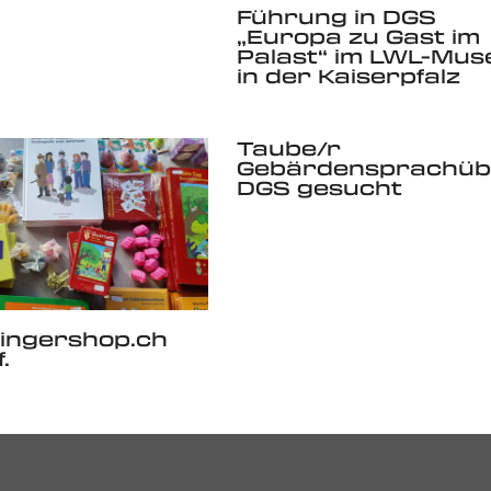
Führung in DGS
„Europa zu Gast im
Palast“ im LWL-Mu
in der Kaiserpfalz
Taube/r
Gebärdensprachübe
DGS gesucht
fingershop.ch
.