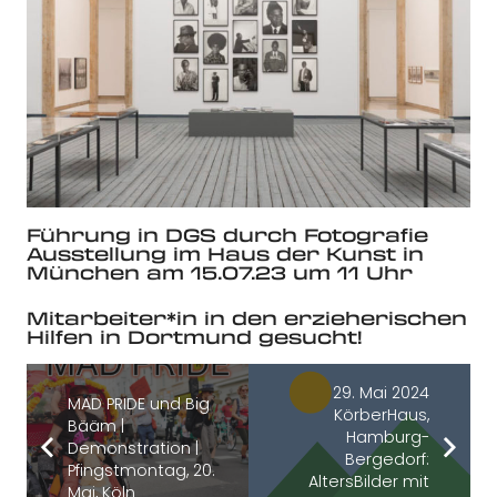
Führung in DGS durch Fotografie
Ausstellung im Haus der Kunst in
München am 15.07.23 um 11 Uhr
Mitarbeiter*in in den erzieherischen
Hilfen in Dortmund gesucht!
29. Mai 2024
MAD PRIDE und Big
KörberHaus,
Bääm |
Hamburg-
Demonstration |
Bergedorf:
Pfingstmontag, 20.
AltersBilder mit
Mai, Köln